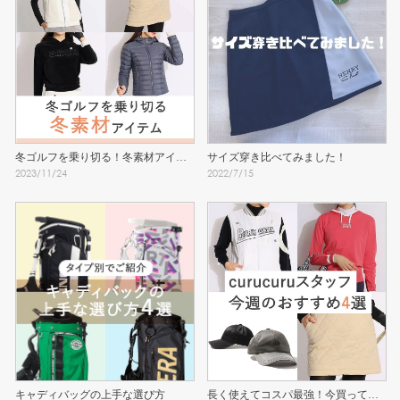
冬ゴルフを乗り切る！冬素材アイテ
サイズ穿き比べてみました！
2023
/
11
/
24
2022
/
7
/
15
ム
キャディバッグの上手な選び方
長く使えてコスパ最強！今買ってお