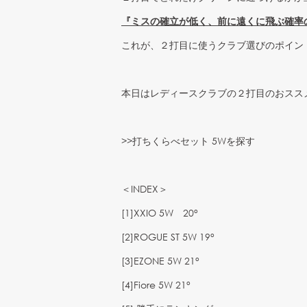
『ミスの確立が低く、前に遠くに飛ぶ確率
これが、２打目に使うクラブ選びのポイント
本日はレディースクラブの２打目のおスス
>>打ちくらべセット 5W
を探す
＜INDEX＞
[1]XXIO 5W 20°
[2]ROGUE ST 5W 19°
[3]EZONE 5W 21°
[4]Fiore 5W 21°