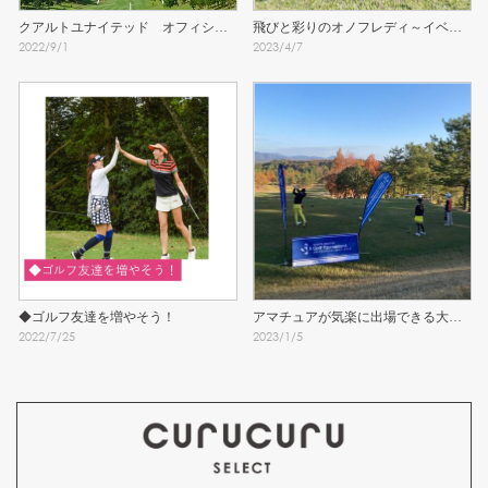
クアルトユナイテッド　オフィシャ
飛びと彩りのオノフレディ～イベン
2022
/
9
/
1
2023
/
4
/
7
ルコンペ参加者募集中！
トレポート～
◆ゴルフ友達を増やそう！
アマチュアが気楽に出場できる大会
2022
/
7
/
25
2023
/
1
/
5
～ベストボール形式～