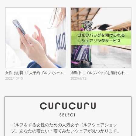
女性はお得！1人予約ゴルフでいつで
通勤中にゴルフバッグを預けられる
2022
/
10
/
13
2023
/
6
/
12
もラウンド！
シェアリングサービスを発見！
ゴルフをする女性のための人気女子ゴルフウェアショッ
プ。あなたの着たい・着てみたいウェアが見つかります。