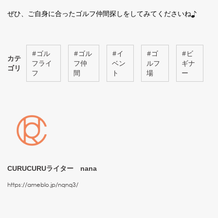
ぜひ、ご自身に合ったゴルフ仲間探しをしてみてくださいね♪
#
ゴル
#
ゴル
#
イ
#
ゴ
#
ビ
カテ
フライ
フ仲
ベン
ルフ
ギナ
ゴリ
フ
間
ト
場
ー
CURUCURUライター nana
https://ameblo.jp/nqnq3/