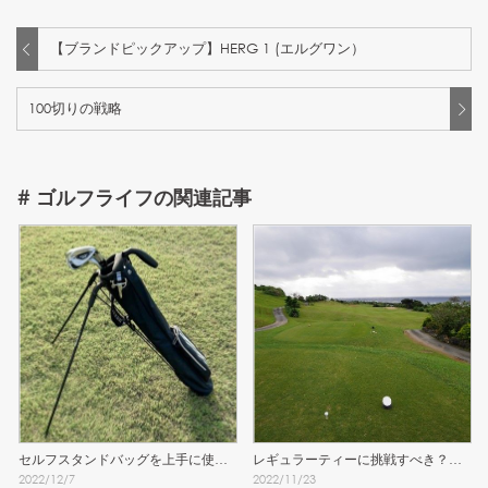
【ブランドピックアップ】HERG 1 (エルグワン）
100切りの戦略
#
ゴルフライフ
の関連記事
セルフスタンドバッグを上手に使う
レギュラーティーに挑戦すべき？女
2022
/
12
/
7
2022
/
11
/
23
ために知っておきたい注意点
子のティーグラウンド問題