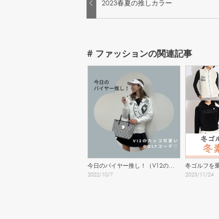
2023春夏の推しカラー
#
ファッション
の関連記事
今日のバイヤー推し！（V12のカ
冬ゴルフを
2022
/
10
/
7
2023
/
11
/
24
ッコ可愛いGOLFコーデ♡）
テム