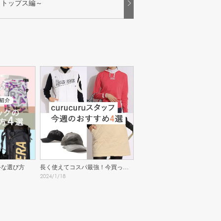
～トップス編～
手な選び方
長く使えてコスパ最強！今買って
2024
/
1
/
18
おきたい5選