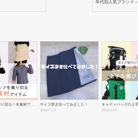
年代別人気ブランド
乗り切る！冬素材アイ
サイズ穿き比べてみました！
キャディバッグの上
2022
/
7
/
15
2023
/
6
/
21