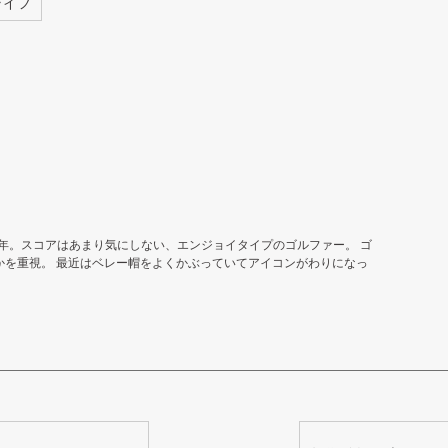
ライフ
ルフ歴は15年。スコアはあまり気にしない、エンジョイタイプのゴルファー。 ゴ
かを重視。 最近はベレー帽をよくかぶっていてアイコンがわりになっ