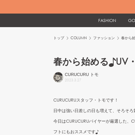
FASHION
GO
トップ
COLUMN
ファッション
春から始
春から始める♪UV
CURUCURU トモ
2023
.
3
.
27
CURUCURUスタッフ・トモです！
日中は強い日差しの日も増えて、そろそろ
今日はCURUCURUバイヤーが厳選した、
フトにもおススメです♪