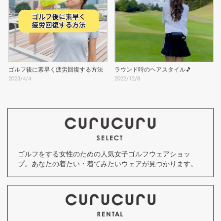
ゴルフ後に素早く疲労回復する方法
ラウンド時のヘアスタイル🎵
2023
/
4
/
4
2022
/
12
/
8
ゴルフをする女性のための人気女子ゴルフウェアショッ
プ。あなたの着たい・着てみたいウェアが見つかります。