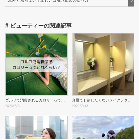
意外と知らない！正しい日焼け止めの塗り方
#
ビューティー
の関連記事
ゴルフで消費されるカロリーってど
真夏でも崩したくないメイクテクニ
2023
/
7
/
3
2022
/
7
/
13
れくらい？
ック！