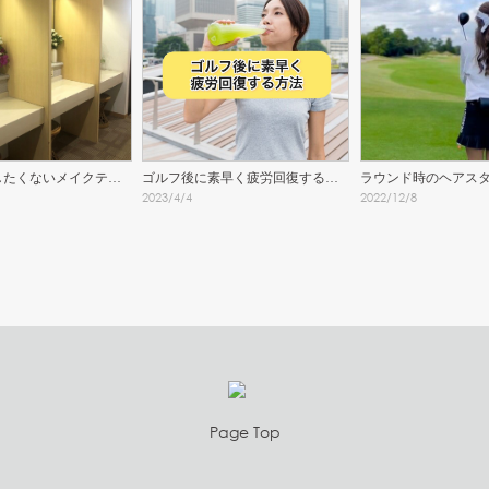
したくないメイクテク
ゴルフ後に素早く疲労回復する方
ラウンド時のヘアスタ
2023
/
4
/
4
2022
/
12
/
8
法
Page Top