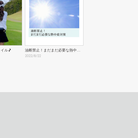
イル🎵
油断禁止！まだまだ必要な熱中症
2022
/
8
/
22
対策