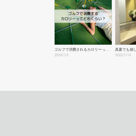
ゴルフで消費されるカロリーって
真夏でも崩
2023
/
7
/
3
2022
/
7
/
13
どれくらい？
ニック！