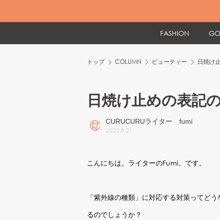
FASHION
GO
トップ
COLUMN
ビューティー
日焼け
日焼け止めの表記
CURUCURUライター fumi
2023
.
8
.
21
こんにちは。ライターのFumi。です。
「紫外線の種類」に対応する対策ってどうなの
るのでしょうか？