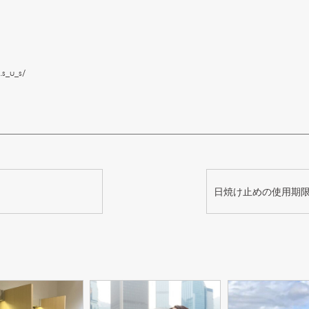
s_u_s/
日焼け止めの使用期