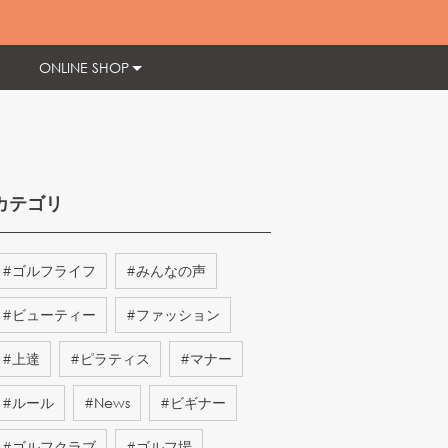
ONLINE SHOP
カテゴリ
#
ゴルフライフ
#
みんなの声
#
ビューティー
#
ファッション
#
上達
#
ピラティス
#
マナー
#
ルール
#
News
#
ビギナー
#
ゴルフクラブ
#
ゴルフ場