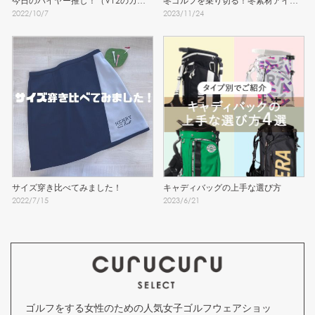
今日のバイヤー推し！（V12のカッ
冬ゴルフを乗り切る！冬素材アイテ
2022
/
10
/
7
2023
/
11
/
24
コ可愛いGOLFコーデ♡）
ム
サイズ穿き比べてみました！
キャディバッグの上手な選び方
2022
/
7
/
15
2023
/
6
/
21
ゴルフをする女性のための人気女子ゴルフウェアショッ