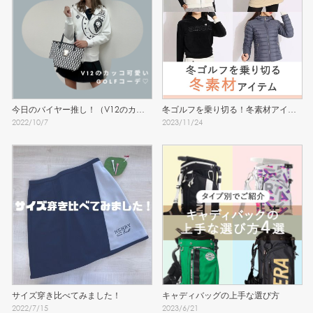
今日のバイヤー推し！（V12のカッ
冬ゴルフを乗り切る！冬素材アイテ
2022
/
10
/
7
2023
/
11
/
24
コ可愛いGOLFコーデ♡）
ム
サイズ穿き比べてみました！
キャディバッグの上手な選び方
2022
/
7
/
15
2023
/
6
/
21