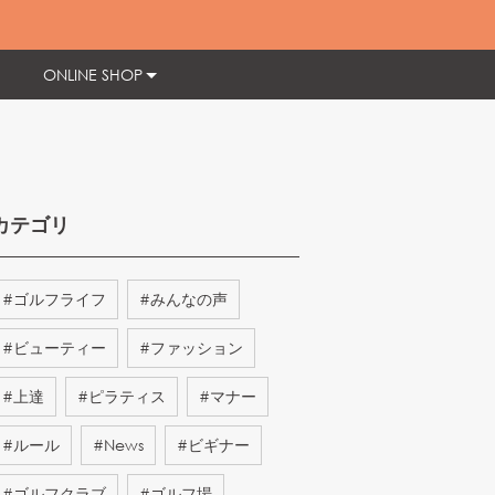
ONLINE SHOP
カテゴリ
#
ゴルフライフ
#
みんなの声
#
ビューティー
#
ファッション
#
上達
#
ピラティス
#
マナー
#
ルール
#
News
#
ビギナー
#
ゴルフクラブ
#
ゴルフ場