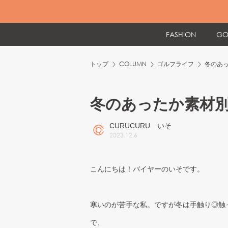
FASHION
GO
トップ
COLUMN
ゴルフライフ
冬のあ
冬のあったか素材
CURUCURU いそ
2023
.
12
.
6
こんにちは！バイヤーのいそです。
寒いのが苦手な私。ですが冬は手触り◎触
で、