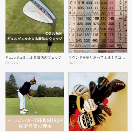
ギュルギュル止まる魔法のウェッジ
ラウンドを振り返って上達！スコア
2022
/
11
/
4
2022
/
12
/
1
カードの書き方