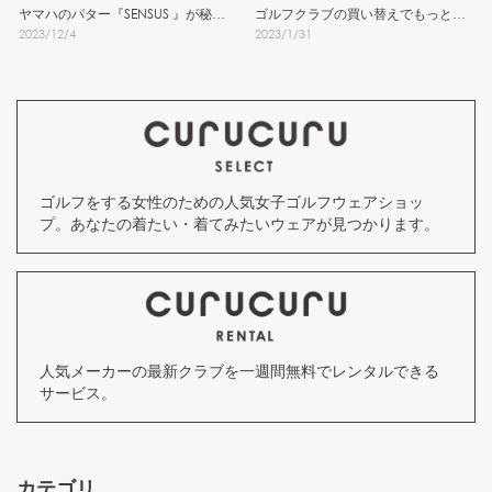
ヤマハのパター『SENSUS 』が秘密
ゴルフクラブの買い替えでもっとゴ
2023
/
12
/
4
2023
/
1
/
31
兵器の理由
ルフを楽しく
ゴルフをする女性のための人気女子ゴルフウェアショッ
プ。あなたの着たい・着てみたいウェアが見つかります。
人気メーカーの最新クラブを一週間無料でレンタルできる
サービス。
カテゴリ