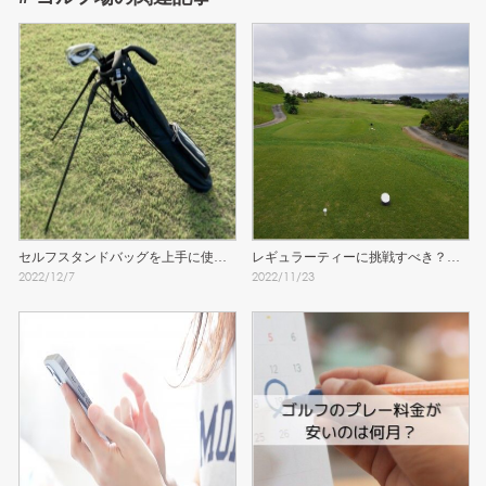
セルフスタンドバッグを上手に使う
レギュラーティーに挑戦すべき？女
2022
/
12
/
7
2022
/
11
/
23
ために知っておきたい注意点
子のティーグラウンド問題