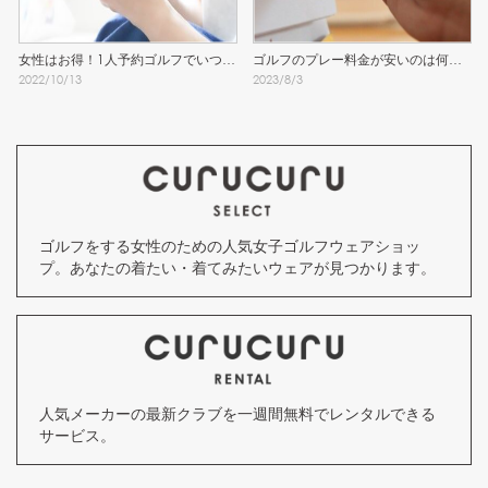
女性はお得！1人予約ゴルフでいつで
ゴルフのプレー料金が安いのは何
2022
/
10
/
13
2023
/
8
/
3
もラウンド！
月？
ゴルフをする女性のための人気女子ゴルフウェアショッ
プ。あなたの着たい・着てみたいウェアが見つかります。
人気メーカーの最新クラブを一週間無料でレンタルできる
サービス。