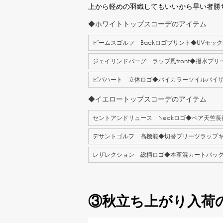
上から軽めの羽織してもいいから早い者勝
◆ホワイトトップスコーデのアイテム
ビームスゴルフ Backロゴプリント◆UVモッ
ジェイリンドバーグ ラップ風front◆撥水プリ
ビバハート 立体ロゴ◆バイカラーツイルバイ
◆イエロートップスコーデのアイテム
セントアンドリュース Neckロゴ◆ベア天竺
デサントゴルフ 高機能◆切替プリーツラップ
レザレクション 総柄ロゴ◆本革混カートバッ
③秋立ち上がり入荷