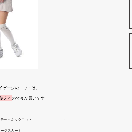
イゲージのニットは、
使える
ので今が買いです！！
ト◆モックネックニット
リーツスカート