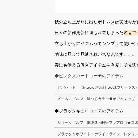
秋の立ち上がりに出たボトムスは実は今が
日々の新作更新に埋もれてしまった
名品ア
立ち上がりアイテムってシンプルで使いや
地味に見えて見逃されがちなんです。。。
春にも使える優秀アイテムを今度こそ見逃
◆ピンクスカートコーデのアイテム
ビバハート 【MagicWaist】Backプリーツス
ビームスゴルフ 選べるカラー◆ボアキャップ
◆ブラックキュロコーデのアイテム
ルコックゴルフ [RIJOUME]裾フレアロゴ★撥
ブラック＆ホワイト・ホワイトライン レタリ