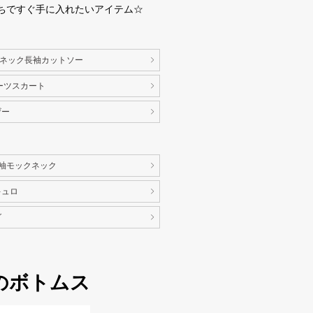
ちですぐ手に入れたいアイテム☆
クネック長袖カットソー
ーツスカート
ザー
長袖モックネック
キュロ
グ
のボトムス