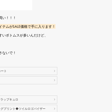
買い！！！
イテムがSALE価格で手に入ります！
すいボトムスが多いんだけど、
さないで！
カート
水ラップキュロ
ングプリント◆ツイルロゴバイザー