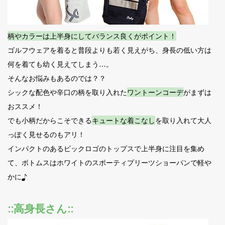
柄やカラーは上半身にしてバランス良くがポイント！
ゴルフウェアを着ると普段よりも若く見えがち、身長の低い方は
何を着ても幼く見えてしまう…。
そんなお悩みもあるのでは？？
シックな配色や辛口の柄を取り入れた
ワントーンコーデ
がまずは
おススメ！
でも小柄だからこそできる
キュートな着こなし
を取り入れて大人
っぽく見せるのもアリ！
インパクトのあるビックロゴのトップスで上半身に注目を集め
て、ボトムスはホワイトのスポーティプリーツショーパンで軽や
かに♪
::高身長さん::