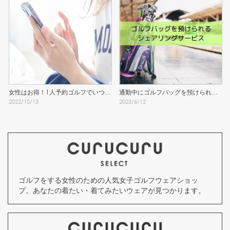
女性はお得！1人予約ゴルフでいつで
通勤中にゴルフバッグを預けられる
2022
/
10
/
13
2023
/
6
/
12
もラウンド！
シェアリングサービスを発見！
ゴルフをする女性のための人気女子ゴルフウェアショッ
プ。あなたの着たい・着てみたいウェアが見つかります。