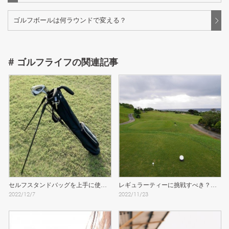
ゴルフボールは何ラウンドで変える？
#
ゴルフライフ
の関連記事
セルフスタンドバッグを上手に使う
レギュラーティーに挑戦すべき？女
2022
/
12
/
7
2022
/
11
/
23
ために知っておきたい注意点
子のティーグラウンド問題