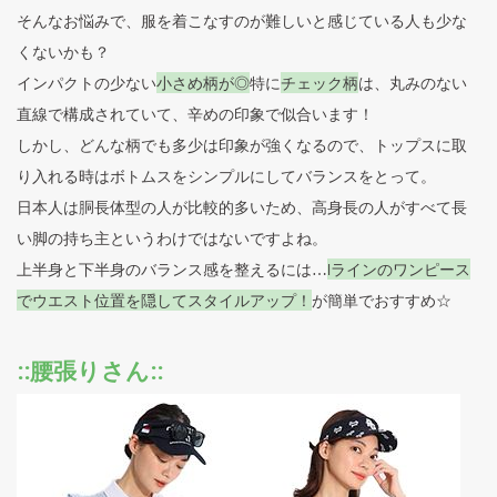
そんなお悩みで、服を着こなすのが難しいと感じている人も少な
くないかも？
インパクトの少ない
小さめ柄が◎
特に
チェック柄
は、丸みのない
直線で構成されていて、辛めの印象で似合います！
しかし、どんな柄でも多少は印象が強くなるので、トップスに取
り入れる時はボトムスをシンプルにしてバランスをとって。
日本人は胴長体型の人が比較的多いため、高身長の人がすべて長
い脚の持ち主というわけではないですよね。
上半身と下半身のバランス感を整えるには…
Iラインのワンピース
でウエスト位置を隠してスタイルアップ！
が簡単でおすすめ☆
::腰張りさん::