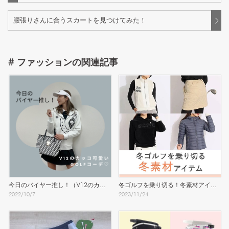
腰張りさんに合うスカートを見つけてみた！
#
ファッション
の関連記事
今日のバイヤー推し！（V12のカッ
冬ゴルフを乗り切る！冬素材アイテ
2022
/
10
/
7
2023
/
11
/
24
コ可愛いGOLFコーデ♡）
ム