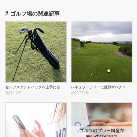
#
ゴルフ場
の関連記事
セルフスタンドバッグを上手に使う
レギュラーティーに挑戦すべき？女
2022
/
12
/
7
2022
/
11
/
23
ために知っておきたい注意点
子のティーグラウンド問題