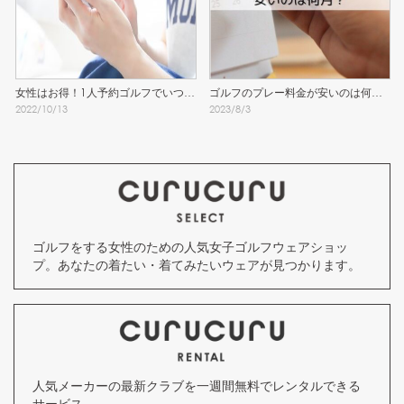
女性はお得！1人予約ゴルフでいつで
ゴルフのプレー料金が安いのは何
2022
/
10
/
13
2023
/
8
/
3
もラウンド！
月？
ゴルフをする女性のための人気女子ゴルフウェアショッ
プ。あなたの着たい・着てみたいウェアが見つかります。
人気メーカーの最新クラブを一週間無料でレンタルできる
サービス。