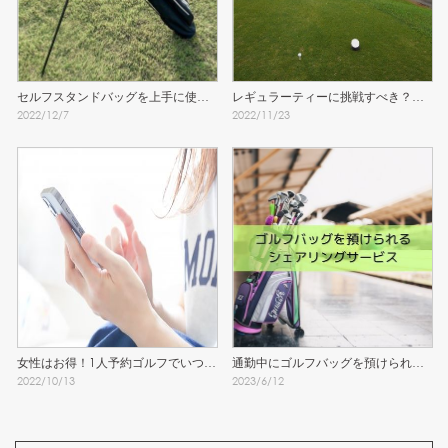
セルフスタンドバッグを上手に使う
レギュラーティーに挑戦すべき？女
2022
/
12
/
7
2022
/
11
/
23
ために知っておきたい注意点
子のティーグラウンド問題
女性はお得！1人予約ゴルフでいつで
通勤中にゴルフバッグを預けられる
2022
/
10
/
13
2023
/
6
/
12
もラウンド！
シェアリングサービスを発見！