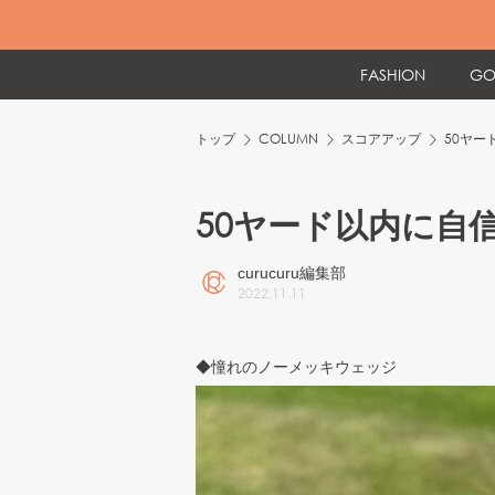
FASHION
GO
トップ
COLUMN
スコアアップ
50ヤ
50ヤード以内に自
curucuru編集部
2022
.
11
.
11
◆憧れのノーメッキウェッジ