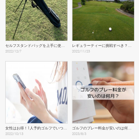
セルフスタンドバッグを上手に使う
レギュラーティーに挑戦すべき？女
2022
/
12
/
7
2022
/
11
/
23
ために知っておきたい注意点
子のティーグラウンド問題
女性はお得！1人予約ゴルフでいつで
ゴルフのプレー料金が安いのは何
2022
/
10
/
13
2023
/
8
/
3
もラウンド！
月？