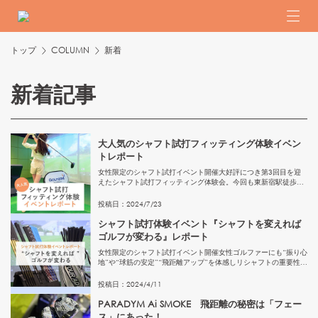
トップ
COLUMN
新着
新着記事
大人気のシャフト試打フィッティング体験イベン
トレポート
女性限定のシャフト試打イベント開催大好評につき第3回目を迎
えたシャフト試打フィッティング体験会。今回も東新宿駅徒歩１
分のGOLFZONドライビングレンジ東新宿で開催しました。『ク
ラブに自分を合わせるのではなく自分にクラブを合わせる』こと
投稿日：
2024
/
7
/
23
で、...
シャフト試打体験イベント『シャフトを変えれば
ゴルフが変わる』レポート
女性限定のシャフト試打イベント開催女性ゴルファーにも“振り心
地”や“球筋の安定”“飛距離アップ”を体感しリシャフトの重要性を
知ってもらいたいという思いから、2024年2月7日（水）に東新
宿駅徒歩１分のGOLFZONドライビングレンジ東新宿で...
投稿日：
2024
/
4
/
11
PARADYM Ai SMOKE 飛距離の秘密は「フェー
ス」にあった！