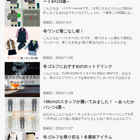
ートBAG3選～
こんにちは、バイヤーAnyaです。12月に入るととたんに気分が
忙しなくなるのはワタシだけでしょうか…？毎年この時期になる
と、街のきらびやかさにワクワクしつつ、1年の短さにビックリ
してしまいます。さて、今回はホリデーシーズンにプレゼントし
投稿日：
2023
/
12
/
4
たい...
冬ワンピ着こなし術！
こんにちは！バイヤーのいそです。1枚でさらっと着れて便利な
ワンピース。寒くなる冬は1枚で着るのはちょっと心もとな
い・・・と思っていませんか！？今回は冬ワンピをあったかく、
かつおしゃれに着こなす秘訣を3つご紹介します♪上から重ねて！
スカート風...
投稿日：
2023
/
11
/
30
冬ゴルフにおすすめのホットドリンク
こんにちは、CURUCURUライターのMEGUMIRAIです。みなさ
ん、冬のゴルフラウンドでは体が冷えてしまいがちではありませ
んか?体温を保つことはスコアアップにもつながります。そこで
今回は、冬場のゴルフラウンド中に飲んで体を温めながら健康...
投稿日：
2023
/
11
/
28
158cmのスタッフが履いてみました！ ～あったか
パンツ6選～
みなさんこんにちはー！キュルキュルバイヤーのべーにょです✌
11月半ばに入り急に気温が下がりましたね！皆さんはゴルフベス
トシーズン、楽しまれていますか^^？もう冬はすぐそこ！という
ことで、今回はあったかロングパンツを履き比べてみました！裾
投稿日：
2023
/
11
/
27
上げ...
冬ゴルフを乗り切る！冬素材アイテム