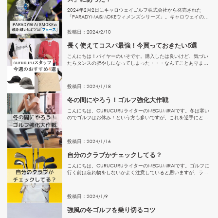
2024年2月2日にキャロウェイゴルフ株式会社から発売された
「PARADYMAiSMOKEウィメンズシリーズ」。キャロウェイのAI
設計はさらに一歩進んで、新たな段階へ！！◆進化を遂げた「フ
ェース」あたらしく誕生したAiスマートフェースは、ど...
投稿日：
2024
/
2
/
10
長く使えてコスパ最強！今買っておきたい5選
こんにちは！バイヤーのいそです。購入したは良いけど、気づい
たらタンスの肥やしになってしまった・・・なんてことありませ
んか？（私はよくやりがちです・・笑）そこで今回は、今から長
く使えるコスパ最強！今買っておきたいアイテムを5つご紹介♪お
得に賢...
投稿日：
2024
/
1
/
18
冬の間にやろう！ゴルフ強化大作戦
こんにちは、CURUCURUライターのMEGUMIRAIです。冬は寒い
のでゴルフはお休み！という方も多いですが、これを逆手にとっ
て、来シーズンへ向けての「ゴルフ強化大作戦」を展開する絶好
のチャンスです。今回は、冬場に特に注力すべきトレーニン...
投稿日：
2024
/
1
/
16
自分のクラブかチェックしてる？
こんにちは、CURUCURUライターのMEGUMIRAIです。ゴルフに
行く前は忘れ物をしないかよく注意していると思いますが、ラウ
ンド後はつい気が抜けてしまうものですね！ラウンド後に忘れ物
や取り違えが合ったのを気づかずに家に帰ってしまうと大変...
投稿日：
2024
/
1
/
9
強風の冬ゴルフを乗り切るコツ