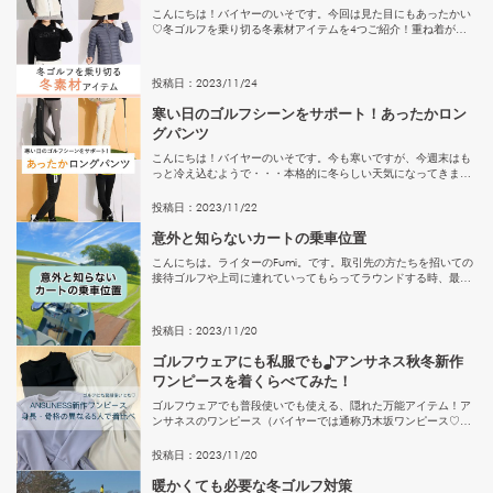
こんにちは！バイヤーのいそです。今回は見た目にもあったかい
♡冬ゴルフを乗り切る冬素材アイテムを4つご紹介！重ね着が楽
しめる冬こそ素材にこだわってみませんか？::ボア素材::毛足短め
のボアベストはカジュアルにフーディやニットと合わせて大人可
愛...
投稿日：
2023
/
11
/
24
寒い日のゴルフシーンをサポート！あったかロン
グパンツ
こんにちは！バイヤーのいそです。今も寒いですが、今週末はも
っと冷え込むようで・・・本格的に冬らしい天気になってきまし
たね。そこで今回は寒い日のゴルフに必須！あったかロングパン
ツを4つご紹介♪あったかパンツと一言で言っても、様々な素材・
投稿日：
2023
/
11
/
22
機能が...
意外と知らないカートの乗車位置
こんにちは。ライターのFumi。です。取引先の方たちを招いての
接待ゴルフや上司に連れていってもらってラウンドする時、最低
限のマナーや礼儀作法を身につけておく必要があります。そこで
ある疑問が・・・カートの座席によって「上座」「下座」はある
ので...
投稿日：
2023
/
11
/
20
ゴルフウェアにも私服でも♪アンサネス秋冬新作
ワンピースを着くらべてみた！
ゴルフウェアでも普段使いでも使える、隠れた万能アイテム！ア
ンサネスのワンピース（バイヤーでは通称乃木坂ワンピース♡）
はチェックしましたか？アンサネスウエストドロスト長袖ワンピ
ース身長・骨格・ゴルフの楽しみ方も異なるスタッフKaori、バイ
投稿日：
2023
/
11
/
20
ヤ...
暖かくても必要な冬ゴルフ対策