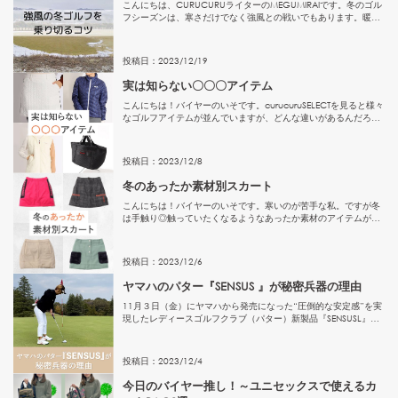
こんにちは、CURUCURUライターのMEGUMIRAIです。冬のゴル
フシーズンは、寒さだけでなく強風との戦いでもあります。暖冬
なのですが、風が強いのは仕方ないですね。今日はみなさんに役
立つ「強風の冬ゴルフを乗り切るコツ」についてお話ししま...
投稿日：
2023
/
12
/
19
実は知らない〇〇〇アイテム
こんにちは！バイヤーのいそです。curucuruSELECTを見ると様々
なゴルフアイテムが並んでいますが、どんな違いがあるんだろ
う？と思うことはありませんか？そこで今回は、考えぬかれたこ
だわりポイントがあるのに知られていないアイテムを4つご...
投稿日：
2023
/
12
/
8
冬のあったか素材別スカート
こんにちは！バイヤーのいそです。寒いのが苦手な私。ですが冬
は手触り◎触っていたくなるようなあったか素材のアイテムが増
えるので、コーディネートを考えるのが楽しい！という意味では
とても好きな季節♡今回はそんな冬のあったか素材のスカートを
ご紹介し...
投稿日：
2023
/
12
/
6
ヤマハのパター『SENSUS 』が秘密兵器の理由
11月３日（金）にヤマハから発売になった“圧倒的な安定感”を実
現したレディースゴルフクラブ（パター）新製品『SENSUSL』
『SENSUSD』。“女性ゴルファーの苦手を解決してくれる秘密兵
器”の謎を解明していきます。■実は、女性は「重め」の...
投稿日：
2023
/
12
/
4
今日のバイヤー推し！～ユニセックスで使えるカ