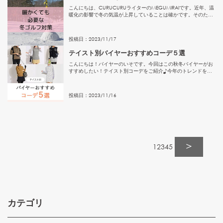
こんにちは、CURUCURUライターのMEGUMIRAIです。近年、温
暖化の影響で冬の気温が上昇していることは確かです。そのた
め、かつてよりも冬のゴルフが手軽に楽しめるようになりまし
た。しかし、それでも日の短さや夕方の冷え込みなど、冬独特
の...
投稿日：
2023
/
11
/
17
テイスト別バイヤーおすすめコーデ５選
こんにちは！バイヤーのいそです。今回はこの秋冬バイヤーがお
すすめしたい！テイスト別コーデをご紹介♪今年のトレンドを取
り入れたコーデはどんなコーデなのか？是非参考にしてみてくだ
さい♡::スポーティー::スポーティコーデはロンパンスタイルで美
脚...
投稿日：
2023
/
11
/
16
＞
1
2
3
4
5
カテゴリ