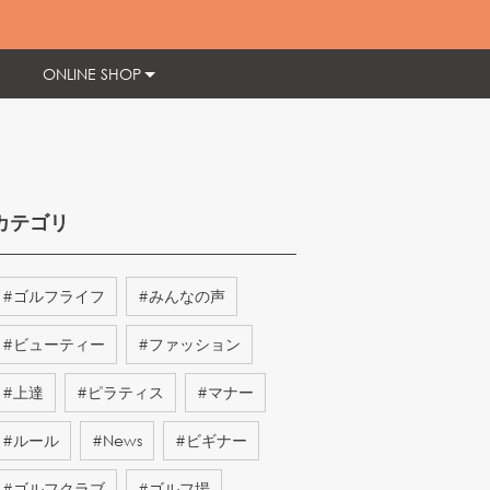
ONLINE SHOP
カテゴリ
#
ゴルフライフ
#
みんなの声
#
ビューティー
#
ファッション
#
上達
#
ピラティス
#
マナー
#
ルール
#
News
#
ビギナー
#
ゴルフクラブ
#
ゴルフ場