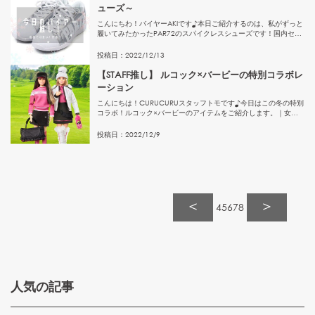
ューズ～
こんにちわ！バイヤーAKIです♪本日ご紹介するのは、私がずっと
履いてみたかったPAR72のスパイクレスシューズです！国内セレ
クトブランドサイドLOGO◆スパイクレスシューズついに購入！
実際ラウンドしてきました♪愛用している方から軽くて履きや...
投稿日：
2022
/
12
/
13
【STAFF推し】 ルコック×バービーの特別コラボレ
ーション
こんにちは！CURUCURUスタッフトモです♪今日はこの冬の特別
コラボ！ルコック×バービーのアイテムをご紹介します。｜女子
の憧れ「Barbie」スポーツやライフスタイルシーンで自分らしく
遊び心のある生き方をサポートしているルコックがこの冬、...
投稿日：
2022
/
12
/
9
＜
＞
4
5
6
7
8
人気の記事