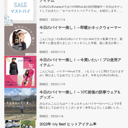
アイテム
CURUCURUselectではWINTERSALEが好評開催中！今日は今ゲッ
トしておきたい「セールマストバイアイテム」を紹介します。｜
今すぐ使える「冬小物」1月2月とゴルフの予定がある人は、冬小
物をプラスワンするのがおすすめ！ニット・ボア...
投稿日：
2023
/
1
/
16
今日のバイヤー推し！～即暖かネックウォーマー
～
こんにちは！CURUCURUバイヤーのMIHAです☆私事ですが、新
年早々に髪を切りました！スッキリした半面、急に首元が寒くな
りマフラーを引っ張りだしました(笑)もっと可愛くてつけた瞬間
から暖かいネックウォーマーが欲しい！と思いCURUCUR...
投稿日：
2023
/
1
/
13
今日のバイヤー推し！～今買いたい！プロ使用ア
イテム～
こんにちは、バイヤーAnyaです。（もうとっくに明けております
が）明けましておめでとうございます。今年もCURUCURUをど
うぞよろしくお願いいたします！さて、今回ご紹介するのは「今
買いたい！プロ使用アイテム」。華やかな女子プロゴルファー
投稿日：
2023
/
1
/
10
さ...
今日のバイヤー推し！～10℃前後の防寒ウェア&
グッズ～
みなさんこんにちはー！キュルキュルバイヤーのべーにょです✌
明けましておめでとうございます！本年もよろしくお願いいたし
ますm(__)m皆さまは年末年始、ゴルフはされましたか^-^？私は
クリスマスと大晦日にラウンドをしてきました！特にクリスマ
投稿日：
2023
/
1
/
6
ス...
2022年 My Best ヒットアイテム🌟