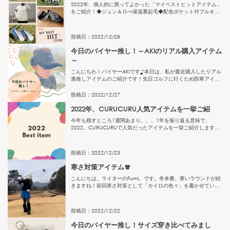
2022年、個人的に買ってよかった「マイベストヒットアイテム」
をご紹介！◆ジュン＆ロぺ保温裏起毛◆配色ポケット付プルオー
バー少しだけオーバーシルエットなのでアウター感覚で着れるジ
ュン&amp;ロペのプルオーバー。裏起毛がとにかくあったかく
て...
投稿日：
2022
/
12
/
28
今日のバイヤー推し！～AKIのリアル購入アイテム
～
こんにちわ！バイヤーAKIです♪本日は、私が最近購入したリアル
激推しアイテムのご紹介です！先日ゴルフに行くため防寒アイテ
ムを選んでいたんです。・・・最高に好きな感じの見つけまし
た！！私の防寒のポイントは手と耳！冬はあったかグローブ。こ
投稿日：
2022
/
12
/
27
れ必須...
2022年、CURUCURU人気アイテムを一挙ご紹
今年も残すところ1週間あまり。。。1年を振り返る意味で、
2022。CURUCURUで人気だったアイテムを一挙ご紹介します！
（売切のアイテムは省略させていただきます）｜今年一番売れた
アイテム♪https://www.curucuru-sele...
投稿日：
2022
/
12
/
23
寒さ対策アイテム🧣
こんにちは。ライターのFumi。です。冬本番。寒いラウンドが続
きますね！前回寒さ対策として「カイロの色々」を書かせていた
だきましたが、今回は寒さ対策のアイテムをご紹介します。カイ
ロの使い方＞＞＞【ニット帽】ニットってほんと温かいです。ツ
バ付...
投稿日：
2022
/
12
/
22
今日のバイヤー推し！サイズ穿き比べてみまし