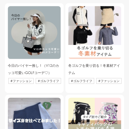
今日のバイヤー推し！（V12のカ
冬ゴルフを乗り切る！冬素材アイ
ッコ可愛いGOLFコーデ♡）
テム
#
ファッション
#
ゴルフライフ
#
ゴルフライフ
#
ファッション