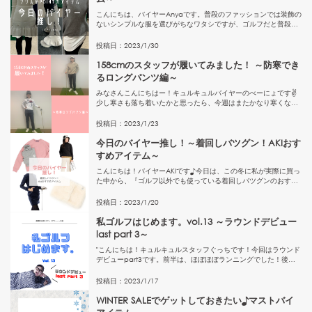
こんにちは、バイヤーAnyaです。普段のファッションでは装飾の
ないシンプルな服を選びがちなワタシですが、ゴルフだと普段着
ないカラーや柄、モチーフのアイテムも気になったりします。こ
れ、けっこうアルアルだと思っているのですが…みなさんどうで
投稿日：
2023
/
1
/
30
しょ...
158cmのスタッフが履いてみました！ ～防寒でき
るロングパンツ編～
みなさんこんにちはー！キュルキュルバイヤーのべーにょです✌
少し寒さも落ち着いたかと思ったら、今週はまたかなり寒くなる
みたいですねーXoXそんな寒い日でもラウンド予定の方いらっし
ゃるのではないでしょうか^^？先月寒い中ラウンドをして、防寒
投稿日：
2023
/
1
/
23
パン...
今日のバイヤー推し！～着回しバツグン！AKIおす
すめアイテム～
こんにちは！バイヤーAKIです♪今日は、この冬に私が実際に買っ
た中から、『ゴルフ以外でも使っている着回しバツグンのおすす
めアイテム』をご紹介します～☆まず一つ目は、アディダスのセ
ットアップ！トップスを普段使いとしても活用中♪スカートはま
投稿日：
2023
/
1
/
20
だ普...
私ゴルフはじめます。vol.13 ～ラウンドデビュー
last part 3～
"こんにちは！キュルキュルスタッフぐっちです！ 今回はラウンド
デビューpart3です。前半は、ほぼほぼランニングでした！後半
がいざスタート！！！と元気で言いたかったのですが。。。冬ゴ
ルフを完璧に侮ってました。。。。自分自身寒さには強い方な
投稿日：
2023
/
1
/
17
の...
WINTER SALEでゲットしておきたい♪マストバイ