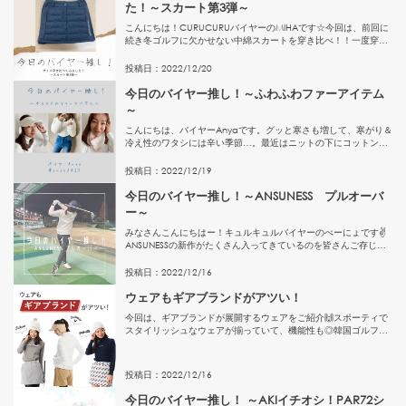
た！～スカート第3弾～
こんにちは！CURUCURUバイヤーのMIHAです☆今回は、前回に
続き冬ゴルフに欠かせない中綿スカートを穿き比べ！！一度穿い
てみたかった「BRIEFINGGOLF」ブリーフィングゴルフの中綿ス
カートです♡ブリーフィングゴルフサイドロゴ★異素...
投稿日：
2022
/
12
/
20
今日のバイヤー推し！～ふわふわファーアイテム
～
こんにちは、バイヤーAnyaです。グッと寒さも増して、寒がり＆
冷え性のワタシには辛い季節…。最近はニットの下にコットンや
シルク製のインナーを着込んで肌の乾燥対策も始めました。寒さ
に負けそうになりそうな時はふわふわのファー素材に癒された
投稿日：
2022
/
12
/
19
い！見...
今日のバイヤー推し！～ANSUNESS プルオーバ
ー～
みなさんこんにちはー！キュルキュルバイヤーのべーにょです✌
ANSUNESSの新作がたくさん入ってきているのを皆さんご存じで
すか^^？今回はANSUNESSのプルオーバーを紹介させていただき
ます♪色々なシーンに使える万能アイテムなんですよ♡ま...
投稿日：
2022
/
12
/
16
ウェアもギアブランドがアツい！
今回は、ギアブランドが展開するウェアをご紹介🙌スポーティで
スタイリッシュなウェアが揃っていて、機能性も◎韓国ゴルファ
ーからの支持もあるウェアを早速チェック👉幅広い世代のゴルフ
ァーに支持されてるのも納得なキャロウェイのウェアは、機能性
もデ...
投稿日：
2022
/
12
/
16
今日のバイヤー推し！ ～AKIイチオシ！PAR72シ