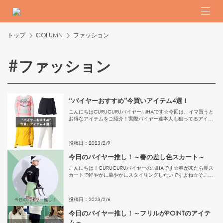
トップ
COLUMN
ファッション
#
ファッション
“バイヤーおすすめ”今買いアイテム4選！
こんにちはCURUCURUバイヤーMIHAです☆今回は、イマ買うと
お得なアイテムをご紹介！実際バイヤー達本人も狙ってるアイテ
ムですので、チェックしてみてください～※在庫が無いアイテム
はアイテム一覧にありませんのでご了承ください。①春色ポリ
ニ...
投稿日：
2023
/
2
/
9
今日のバイヤー推し！～春の差し色スカート～
こんにちは！CURUCURUバイヤーのMIHAです☆春が来たら即ス
カートで軽やかに華やかにスタイリングしたいですよね☆そこで
今すぐ買える春のおすすめ差し色スカートをご紹介！今年はミン
トグリーンやネオンイエロー、イエローが差し色として断然推
し...
投稿日：
2023
/
2
/
6
今日のバイヤー推し！～フリルがPOINTのアイテ
ム～